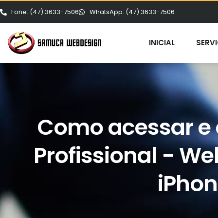
Fone: (47) 3633-7506
WhatsApp: (47) 3633-7506
INICIAL
SERV
Como acessar e c
Profissional - We
iPhon