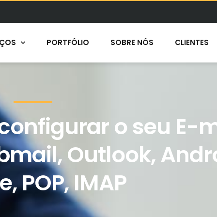
IÇOS
PORTFÓLIO
SOBRE NÓS
CLIENTES
onfigurar o seu E-m
bmail, Outlook, Andr
e, POP, IMAP